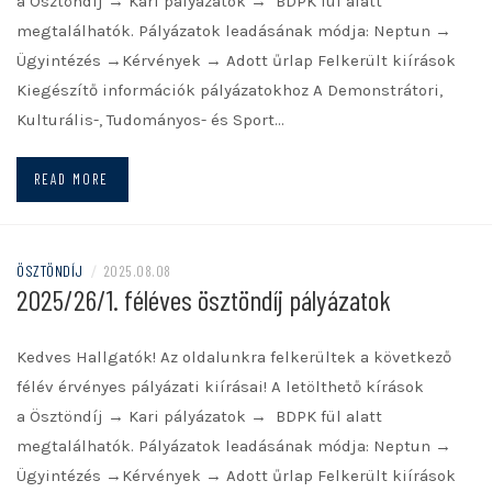
a Ösztöndíj → Kari pályázatok → BDPK fül alatt
megtalálhatók. Pályázatok leadásának módja: Neptun →
Ügyintézés →Kérvények → Adott űrlap Felkerült kiírások
Kiegészítő információk pályázatokhoz A Demonstrátori,
Kulturális-, Tudományos- és Sport…
READ MORE
ÖSZTÖNDÍJ
/
2025.08.08
2025/26/1. féléves ösztöndíj pályázatok
Kedves Hallgatók! Az oldalunkra felkerültek a következő
félév érvényes pályázati kiírásai! A letölthető kírások
a Ösztöndíj → Kari pályázatok → BDPK fül alatt
megtalálhatók. Pályázatok leadásának módja: Neptun →
Ügyintézés →Kérvények → Adott űrlap Felkerült kiírások