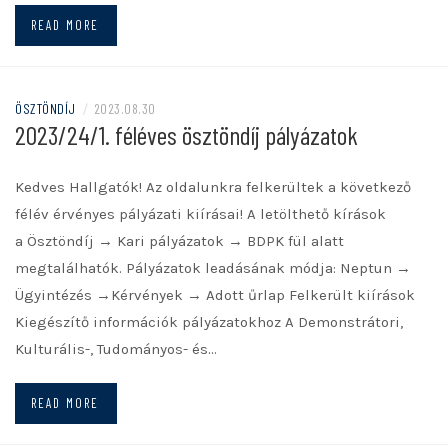
READ MORE
ÖSZTÖNDÍJ
/
2023.08.30
2023/24/1. féléves ösztöndíj pályázatok
Kedves Hallgatók! Az oldalunkra felkerültek a következő
félév érvényes pályázati kiírásai! A letölthető kírások
a Ösztöndíj → Kari pályázatok → BDPK fül alatt
megtalálhatók. Pályázatok leadásának módja: Neptun →
Ügyintézés →Kérvények → Adott űrlap Felkerült kiírások
Kiegészítő információk pályázatokhoz A Demonstrátori,
Kulturális-, Tudományos- és…
READ MORE