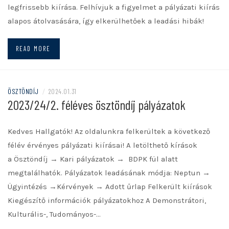
legfrissebb kiírása. Felhívjuk a figyelmet a pályázati kiírás
alapos átolvasására, így elkerülhetőek a leadási hibák!
READ MORE
ÖSZTÖNDÍJ
/
2024.01.31
2023/24/2. féléves ösztöndíj pályázatok
Kedves Hallgatók! Az oldalunkra felkerültek a következő
félév érvényes pályázati kiírásai! A letölthető kírások
a Ösztöndíj → Kari pályázatok → BDPK fül alatt
megtalálhatók. Pályázatok leadásának módja: Neptun →
Ügyintézés →Kérvények → Adott űrlap Felkerült kiírások
Kiegészítő információk pályázatokhoz A Demonstrátori,
Kulturális-, Tudományos-…