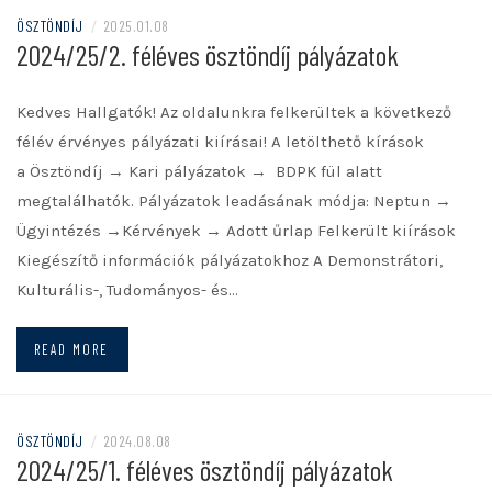
ÖSZTÖNDÍJ
/
2025.01.08
2024/25/2. féléves ösztöndíj pályázatok
Kedves Hallgatók! Az oldalunkra felkerültek a következő
félév érvényes pályázati kiírásai! A letölthető kírások
a Ösztöndíj → Kari pályázatok → BDPK fül alatt
megtalálhatók. Pályázatok leadásának módja: Neptun →
Ügyintézés →Kérvények → Adott űrlap Felkerült kiírások
Kiegészítő információk pályázatokhoz A Demonstrátori,
Kulturális-, Tudományos- és…
READ MORE
ÖSZTÖNDÍJ
/
2024.08.08
2024/25/1. féléves ösztöndíj pályázatok