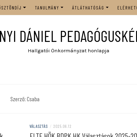
ÖSZTÖNDÍJ
TANULMÁNY
ÁTLÁTHATÓSÁG
ELÉRHET
LŐK
ALAPTÁMOGATÁS
TANULMÁNYI HIVATAL
BDPK HÖK ALAPSZABÁLY
NYI DÁNIEL PEDAGÓGUSK
DÖTTGYŰLÉS
RENDSZERES SZOCIÁLIS
TANSZÉKI/INTÉZETI
DOKUMENTUMOK
TÁMOGATÁS
ADMINISZTRÁTOROK
NYZATOK
BDPK HÖK KÖZÉLETI
Hallgatói Önkormányzat honlapja
RENDKÍVÜLI SZOCIÁLIS
NEMZETKÖZI LEHETŐSÉGEK
ÖSZTÖNDÍJAK
TÁMOGATÁS
KÜLÜGYI PÁLYÁZATOK
PÁRHUZAMOS KÉPZÉS
Szerző:
Csaba
KOMPENZÁCIÓJA
REKTORI PÁLYÁZATOK
VÁLASZTÁS
/
2025.06.12
ok
ELTE HÖK BDPK HK Választások 2025-2
SPORTÖSZTÖNDÍJAK