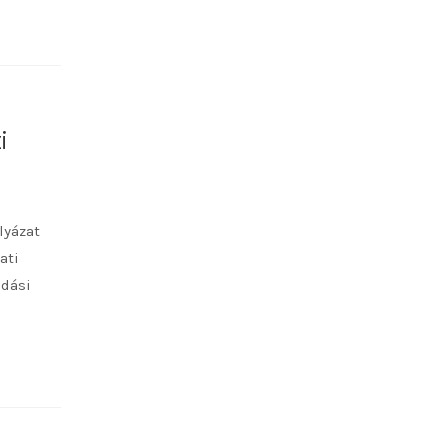
i
lyázat
ati
adási