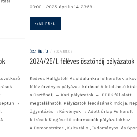
ítási
00:00 – 2025. április 14. 23:59…
READ MORE
ÖSZTÖNDÍJ
/
2024.08.08
ok
2024/25/1. féléves ösztöndíj pályázatok
 következő
Kedves Hallgatók! Az oldalunkra felkerültek a kö
írások
félév érvényes pályázati kiírásai! A letölthető kírá
t
a Ösztöndíj → Kari pályázatok → BDPK fül alatt
 Neptun →
megtalálhatók. Pályázatok leadásának módja: Ne
t
Ügyintézés →Kérvények → Adott űrlap Felkerült
 A
kiírások Kiegészítő információk pályázatokhoz
A Demonstrátori, Kulturális-, Tudományos- és Spo