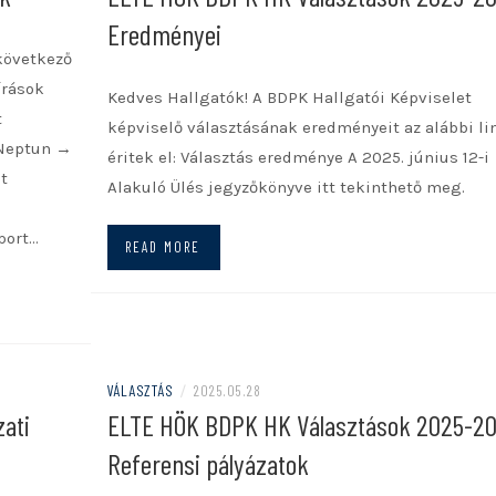
Eredményei
JÓ TANULÓ, JÓ SPORTOLÓ
 következő
TUDOMÁNYOS PÁLYÁZATOK
írások
Kedves Hallgatók! A BDPK Hallgatói Képviselet
t
KARI PÁLYÁZATOK
BDPK
képviselő választásának eredményeit az alábbi l
 Neptun →
éritek el: Választás eredménye A 2025. június 12-i
NEMZETI FELSŐOKTATÁSI
IK
t
Alakuló Ülés jegyzőkönyve itt tekinthető meg.
ÖSZTÖNDÍJ
PPK
port…
READ MORE
TÁTK
VÁLASZTÁS
/
2025.05.28
zati
ELTE HÖK BDPK HK Választások 2025-2
Referensi pályázatok