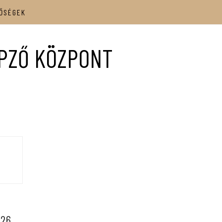
ŐSÉGEK
ÉPZŐ KÖZPONT
026