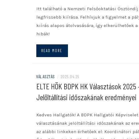
Itt található a Nemzeti Felsőoktatási Ösztöndíj
legfrissebb kiírása. Felhívjuk a figyelmet a pál
kiírás alapos átolvasására, így elkerülhetőek a
hibák!
READ MORE
VÁLASZTÁS
/
2025.04.25
ELTE HÖK BDPK HK Választások 2025 
Jelöltállítási időszakának eredményei
Kedves Hallgatók! A BDPK Hallgatói Képviselet
választásának jelöltállítási időszakának az er
az alábbi linkeken érhetőek el: Koordinátori pál