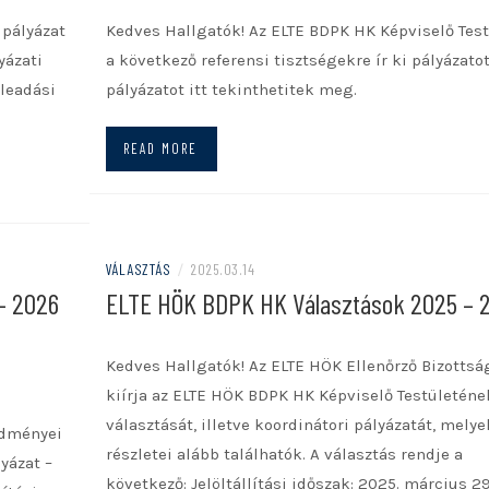
 pályázat
Kedves Hallgatók! Az ELTE BDPK HK Képviselő Test
yázati
a következő referensi tisztségekre ír ki pályázatot
 leadási
pályázatot itt tekinthetitek meg.
READ MORE
VÁLASZTÁS
/
2025.03.14
– 2026
ELTE HÖK BDPK HK Választások 2025 – 
Kedves Hallgatók! Az ELTE HÖK Ellenőrző Bizottsá
kiírja az ELTE HÖK BDPK HK Képviselő Testületéne
választását, illetve koordinátori pályázatát, melye
edményei
részletei alább találhatók. A választás rendje a
yázat –
következő: Jelöltállítási időszak: 2025. március 29