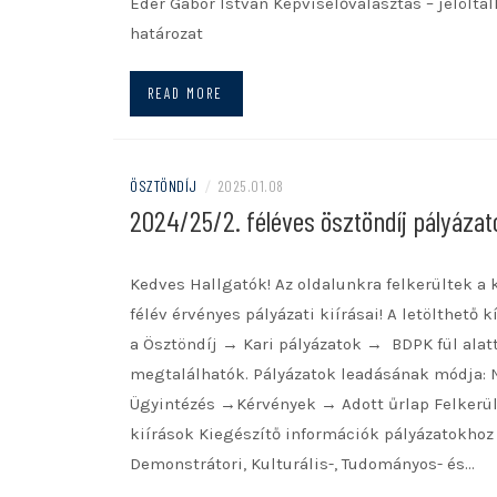
Éder Gábor István Képviselőválasztás – jelöltáll
határozat
READ MORE
ÖSZTÖNDÍJ
/
2025.01.08
2024/25/2. féléves ösztöndíj pályázat
Kedves Hallgatók! Az oldalunkra felkerültek a
félév érvényes pályázati kiírásai! A letölthető k
a Ösztöndíj → Kari pályázatok → BDPK fül alat
megtalálhatók. Pályázatok leadásának módja:
Ügyintézés →Kérvények → Adott űrlap Felkerül
kiírások Kiegészítő információk pályázatokhoz
Demonstrátori, Kulturális-, Tudományos- és…