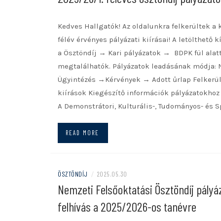
Kedves Hallgatók! Az oldalunkra felkerültek a
félév érvényes pályázati kiírásai! A letölthető k
a Ösztöndíj → Kari pályázatok → BDPK fül alat
megtalálhatók. Pályázatok leadásának módja:
Ügyintézés →Kérvények → Adott űrlap Felkerül
kiírások Kiegészítő információk pályázatokhoz
A Demonstrátori, Kulturális-, Tudományos- és S
READ MORE
ÖSZTÖNDÍJ
/
2025.05.30
Nemzeti Felsőoktatási Ösztöndíj pályá
felhívás a 2025/2026-os tanévre