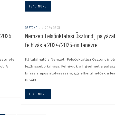
READ MORE
ÖSZTÖNDÍJ
/
2024.05.31
-2025
Nemzeti Felsőoktatási Ösztöndíj pályázat
felhívás a 2024/2025-ös tanévre
estülete
Itt található a Nemzeti Felsőoktatási Ösztöndíj pá
ot. A
legfrissebb kiírása. Felhívjuk a figyelmet a pályáz
kiírás alapos átolvasására, így elkerülhetőek a le
hibák!
READ MORE