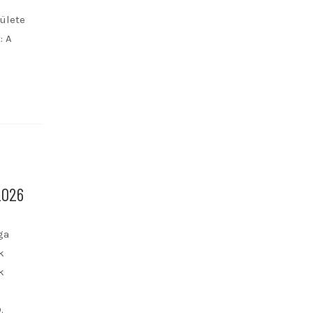
ülete
: A
2026
ga
k
k
.